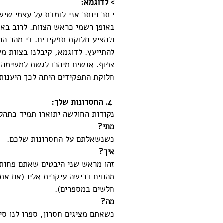
> לדוגמא:
יותר ויותר אני לומדת על עצמי שיש
באופן רשמי כראש הצוות. לרוב באו
ולהציע חלוקת תפקידים. די מהר הר
להתייעץ. לדוגמא, קיבלנו בצוות מ
צפוף. אנשים מיהרו לגשת למשימה 
חלוקת התפקידים היתה לכך היענות 
 4. החסרונות שלך:
נקודות החולשה יתוארו תמיד כתהל
מתי?
כשנשאלתם על החסרונות שלכם.
איך?
זהו מראש שני היבטים שאתם פחות 
מהווים דרישה עיקרית אליו (אם את
חלשים במספרים).
מה?
כשאתם מציגים חסרון, ספרו לנו סיפ