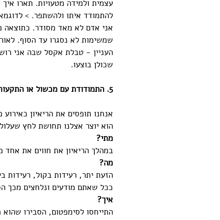
עצמית ולמידה מטעויות. תארו איך 
להתמודד איתו ולהשתפר. > לדוגמא
אני אדם לא מאד מסודר. כתוצאה מ
שמשימות לא נסגרו עד הסוף. לאורך
העניין - טבלת אקסל שבה אני רוש
שכולן בוצעו.
5. התמודודת עם מכשול או התקעות במהלך הריאיון
אנחנו תופסים את הריאיון כאירוע 
הוא יוצר אצלנו תחושת לחץ שעלולה 
מתי?
במהלך הריאיון את חווים את אחד מב
מה?
הזעת יתר, רעידות בקול, רעידות בי
ככל שאתם מודעים ונלחצים מכך הס
איך?
התייחסו לסימפטום, הסבירו שהוא 