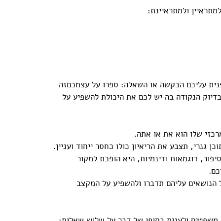
מתראיין ולמתראיינת:
פנית עליכם הבקשה או השאלה: ספרו על עצמכםזה 
בדיוק הנקודה בה יש לכם את היכולת להשפיע על 
כזי שלו הוא את או אתה. 
ן גנרי, תצבע את הריאיון כולו כחסר ייחוד ועניין.
ור, דוגמאות ודינמיות, היא הופכת למקור 
ם. 
 הנושאים עליהם תדברו ולהשפיע על המקצב 
סיפור הקריירה צריך להכיל בין 3-6 משפטים ולענות בסופו של דבר על שלוש שאלות: 