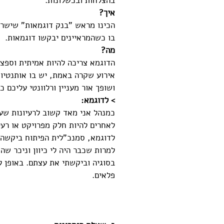
בהצלחות ובכשלונות.
איך? 
הכינו מראש "בנק דוגמאות" שישרת
בו כשהמראיינים יבקשו דוגמאות. 
מה?
הדוגמא צריכה להיות אמיתית וספצי
אירוע שקרה באמת, יש בו אותנטיו
ושופך אור מעניין ורלוונטי עליכם כ
> לדוגמא:
כמנהל אני מאד קשוב לרעיונות שעו
לאחרים להיות חלק מפרויקט או רעיו
לדוגמא, סמנכ"לית הפיתוח ביקשה 
למרות שכבר היה לי כיוון וניכר שה
בסוגיה וביקשתי את עצתם. באופן ל
פלאים. 