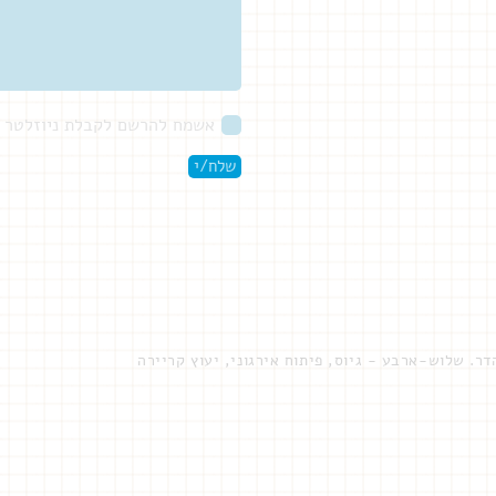
אשמח להרשם לקבלת ניוזלטר ו
שלח/י