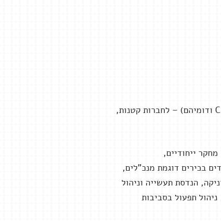
תפקידים ניהוליים בדרג ביניים, דרך דרגי הנהלה ובכירים ביותר (מנכ"לים, סמנכ"לים, C Level ודומיהם) – לחברות קטנות,
מחקר ייחודיים,
יקה, הנדסת תעשייה וניהול
"י, ניהול תפעול בסביבות