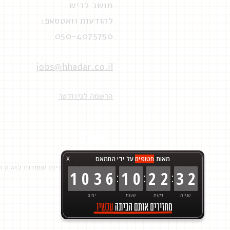
מושב לכיש
להודעות וואטסאפ:
050-4075750​​
jobs@hhadar.co.il
הרשמה לניוזלטר
מאות
חטופים
על ידי החמאס
X
© 2017. כל הזכויות שמורות להלה הדר. שלוש-ארבע - גיוס, פיתוח אירגוני, יעוץ קריירה
1
0
3
6
1
0
2
2
3
2
:
:
:
שניות
דקות
שעות
ימים