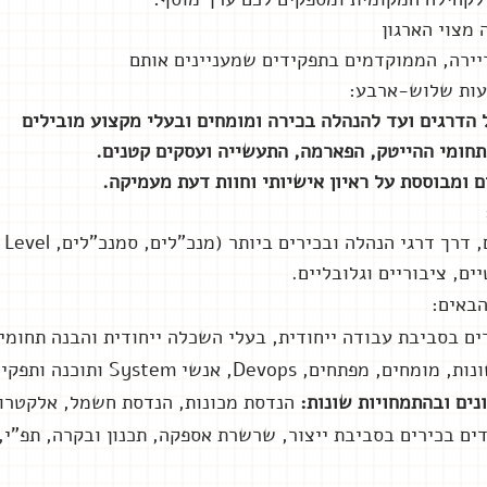
מצוי הארגון
ירה, ה
ממוקדמים בתפקידים שמעניינים אותם
צעות שלוש-ארבע:
ל הדרגים ועד להנהלה בכירה ו
מומחים ובעלי מקצוע מובילים
תחומי ההייטק, הפארמה, התעשייה ועסקים קטנים.
 ומבוססת על ראיון אישיותי וחוות דעת מעמיקה.
יים, ציבוריים וגלובליים.
באים:
ם בסביבת עבודה ייחודית, בעלי השכלה ייחודית והבנה תחומי 
Dev, אנשי System ותוכנה ותפקידים בכירים דוגמת מנכ"לים,
נים ובהתמחויות שונות:
הנדסת מכונות, הנדסת חשמל, אלקטרונ
ים בכירים בסביבת ייצור, שרשרת אספקה, תכנון ובקרה, תפ